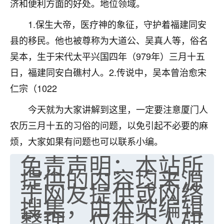
济和便利方面的好处。地位领域。
七零老顽童
：我母亲前年离世，刚开始我经常
1.保生大帝，医疗神的象征，守护着福建同安
做梦梦见她，后来也是朋友介绍，找到慧来老
师，安排了超度法事，做梦再也没有梦到过
县的移民。他也被尊称为大道公、吴真人等，俗名
了，一开始是半信半疑的，图个心安，给亡母
吴本，生于宋代太平兴国四年（979年）三月十五
超度，现在看来，人不信也不行。
日，福建同安白礁村人。2.传说中，吴本曾治愈宋
11
2天前 来自云南
仁宗（1022
优秀的张同学
今天就为大家讲解到这里，一定要注意厦门人
老师收徒吗？？我对这些很感兴趣
农历三月十五的习俗的问题，以免引起不必要的麻
15
2天前 来自山西
烦，大家如果有问题也可以联系小编。
免责声明：本站所
提供的内容均来源
于网友提供或网络
搜集，由本站编辑
整理，仅供个人研