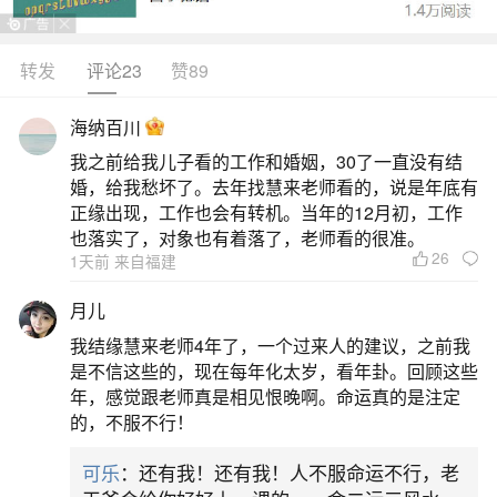
神，宋代名医吴夲羽化后被尊为医神，厦门现存20
余座保生大帝庙宇，每年农历三月十五日诞辰日
转发
评论23
赞89
有"送王船"民俗活动。（二）玄天上帝1.同安北辰山
海纳百川
广利庙为主祀庙宇，明代抗倭时期香火鼎盛，民间
我之前给我儿子看的工作和婚姻，30了一直没有结
认为其具有驱邪镇煞的神力。三、海神信仰1.妈
婚，给我愁坏了。去年找慧来老师看的，说是年底有
祖：厦门岛内现存最早妈祖庙为建于元
正缘出现，工作也会有转机。当年的12月初，工作
也落实了，对象也有着落了，老师看的很准。
26
2、厦门民间信俗
1天前 来自福建
月儿
保生大帝信俗包含祭祀、进香、祈求药签、巡
我结缘慧来老师4年了，一个过来人的建议，之前我
游等内容，其中农历三月十五的吴真人诞辰祭祀仪
是不信这些的，现在每年化太岁，看年卦。回顾这些
式尤为盛大。祭典由多个环节构成，接着进行绕境
年，感觉跟老师真是相见恨晚啊。命运真的是注定
的，不服不行！
活动，巡游队伍蹈火出阵，场面壮观。同时，祭典
期间还开展民间文艺活动，如漳州木偶戏、南音和
可乐
：还有我！还有我！人不服命运不行，老