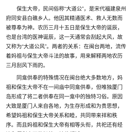
不由人！
保生大帝，民间俗称“大道公”，是宋代福建泉州
府同安县白礁乡人。他因其精通医术、救人无数而
9
1天前 来自四川
被尊奉为神。农历三月十五日是保生大帝的诞辰，
金白水清
也是台湾的医神诞辰，这一天通常会刮起大风，故
我也想找老师看看，有没有人给个联系方式的啊？
又称为“大道公风”。两者的关系：在闽台两地，流传
着妈祖与保生大帝斗法的故事，用来解释两地农历
鹿森
：慧来老师微信：gjsy0624
三月刮风下雨的。
12
1天前 来自江西
同龛供奉的特殊情况在闽台绝大多数地方，妈
青春168
祖和保生大帝不在一间庙中同龛供奉，但唯独厦门
我也想要，我也想要！
岛形成了将二者供奉在同一龛中的独特习俗。原因
15
2天前 来自山西
大致是厦门人来自各地，为生存形成和为贵思想，
Jessica李
希望妈祖和保生大帝关系和睦，共同带来祥和秩
老师做不做超度法事？我想给我奶奶做超度，她今年
序。而且妈祖和保生大帝有相等头衔，共祀还有经
刚去世了。