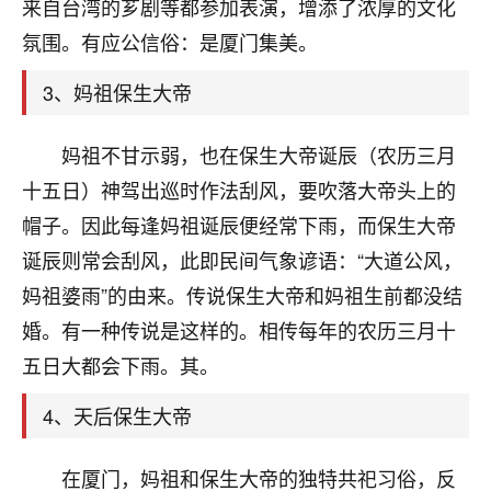
天爷会给你好好上一课的。一命二运三风水，
来自台湾的芗剧等都参加表演，增添了浓厚的文化
哪样不服都不行！
氛围。有应公信俗：是厦门集美。
平安是福
：我也是每年找老师化太岁，看年
卦，认识老师3年了，都是缘分啊！
3、妈祖保生大帝
19
17分钟前 来自湖北
妈祖不甘示弱，也在保生大帝诞辰（农历三月
心若莲花
十五日）神驾出巡时作法刮风，要吹落大帝头上的
我是做餐饮的，这两年，生意屡屡受挫，店开一家关
帽子。因此每逢妈祖诞辰便经常下雨，而保生大帝
一家，要么生意不好，生意好的就出事。前些年攒的
诞辰则常会刮风，此即民间气象谚语：“大道公风，
家底快败光了，真是倒霉！我也想找人看看到底怎么
回事？
妈祖婆雨”的由来。传说保生大帝和妈祖生前都没结
婚。有一种传说是这样的。相传每年的农历三月十
鹿森
：你可以找老师看看，人有时不服命不行
五日大都会下雨。其。
啊！
太阳当空赵
：我也做餐饮的，生意不算大，但
4、天后保生大帝
是我从找店开始都是找慧来老师跟进的，选
址、风水、还有开业日子，哪哪都看了，虽然
大环境不好，但是我家生意还可以，前几天又
在厦门，妈祖和保生大帝的独特共祀习俗，反