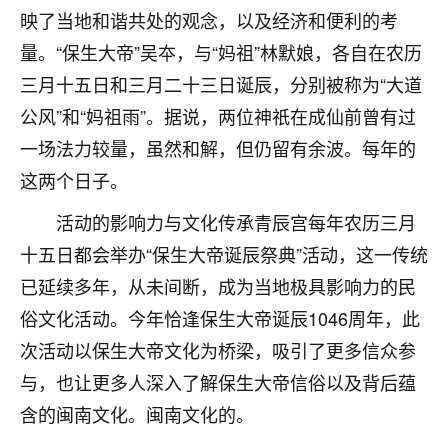
刚找老师做了补财库，希望财运更好一点！
映了当地和谐共处的观念，以及经济和便利的考
18
量。“保生大帝”吴夲，与“妈祖”林默娘，各自在农历
2小时前 来自海南
三月十五日和三月二十三日诞辰，分别被称为“大道
梦醒时分
公风”和“妈祖雨”。据说，两位神祇在成仙前曾有过
我女儿高二叛逆，大半年不上学，一说她就要死要活
一场法力较量，虽然和解，但仍留有余波。每年的
的，把我们两口子愁的不行，朋友给我推荐的慧来老
师，一开始我是病急乱投医，这半年来，法事一个个
这两个日子。
做完，我女儿跟变了个人一样，不期望她能考多好的
大学，只要能安安稳稳的把书读了，身体心理都健健
活动的影响力与文化传承青辰宫每年农历三月
康康的我就很知足了！
十五日都会举办“保生大帝诞辰祭典”活动，这一传统
已延续多年，从未间断，成为当地极具影响力的民
鹿森
：可怜天下父母心啊！
俗文化活动。今年恰逢保生大帝诞辰1046周年，此
16
3小时前 来自河北
次活动以保生大帝文化为桥梁，吸引了更多信众参
付深
与，也让更多人深入了解保生大帝信俗以及背后蕴
我是公司人事调整，有升迁机会，但同时竞争的我们
含的闽南文化。闽南文化的。
三个，找老师的时候是抱着侥幸心理，没想到老师看