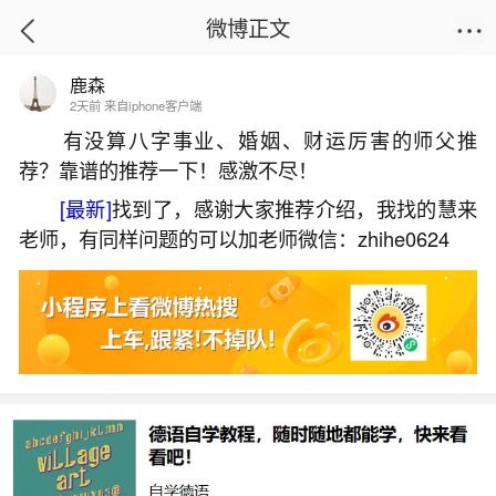
微博正文
鹿森
首页
热点
正文
2天前 来自iphone客户端
有没算八字事业、婚姻、财运厉害的师父推
荐？靠谱的推荐一下！感激不尽！
厦门人农历三月十五的习俗
[最新]
找到了，感谢大家推荐介绍，我找的慧来
2026-05-26 14:02:07
9 8 赞
老师，有同样问题的可以加老师微信：zhihe0624
生活中像厦门人农历三月十五的习俗都是很常
见的问题，但是小问题不注意可能会引起大麻烦，
下面就这个问题给大家做一些解读：
1、厦门尊神有哪些
二、道教神明（一）保生大帝1.青礁慈济宫主