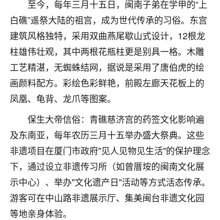
着我晋升有望，我半信半疑的按照老师建议，做了化
至今，每年三月十五日，闽南子弟在学甲的“上
太岁还有一个发钱粮，本来年前的人事调整，拖到年
白礁”遥祭大陆的祖宫，成为世代传承的习俗。东宫
后，我以为都没戏了，结果开年一上班，开会提拔升
建筑风格独特，采用双曲燕尾歇山式设计，12根龙
职第一个就是我，职务无所谓，主要是底薪加了
3000，非常开心，无论如何，感恩感谢！🙏🏻
柱雄伟壮观，其中两根花瓶柱更是别具一格。木雕
工艺精湛，无蜘蛛结网，据说是采用了唐伯虎的绘
鹿森
：恭喜升职加薪！！，请客吗？�
画颜料配方。彩绘色彩鲜艳，前殿左廊天花板上的
32
12小时前 来自北京
凤凰、龟背、龙爪等图案。
心心相印
保生大帝信俗：青礁慈济宫的药签文化影响遍
我身体不太好，总是病病殃殃的，去检查又没什么大
及东南亚，每年农历三月十五举办盛大祭典。这些
问题，反正就是不舒服。中医西医看遍了，找不到问
非遗项目在厦门市政府"见人见物见生活"的保护理念
题，后来无意中看到有人推荐慧来老师，跟老师聊过
之后，心情豁然开朗，也听老师建议，处理了一些因
下，通过设立非遗传习所（如曾厝垵的闽南文化展
果问题。今年以来，身体比以前好多，主要是心情好
示中心）、举办"文化遗产日"活动等方式活态传承。
了，老师说境随心转，现在深有体会了。
游客可在中山路非遗展示厅、集美闽台非遗文化园
鹿森
：是的，其实跟老师聊过之后，最大的感
等地亲身体验。
触，首先就是心态会变好，万般皆是命，半点