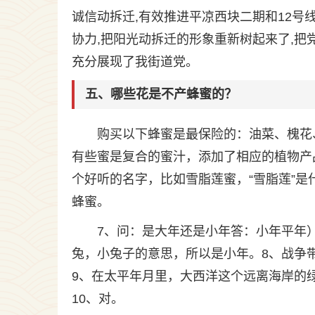
诚信动拆迁,有效推进平凉西块二期和12号
协力,把阳光动拆迁的形象重新树起来了,把
充分展现了我街道党。
五、哪些花是不产蜂蜜的？
购买以下蜂蜜是最保险的：油菜、槐花
有些蜜是复合的蜜汁，添加了相应的植物产
个好听的名字，比如雪脂莲蜜，“雪脂莲”
蜂蜜。
7、问：是大年还是小年答：小年平年）
兔，小兔子的意思，所以是小年。8、战争
9、在太平年月里，大西洋这个远离海岸的
10、对。