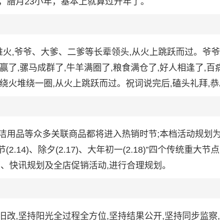
，腊月23小年，基本上就算过开年了。
堆火,爷爷、大爹、二爹等长辈领头,从火上跳跃而过。爷
西赢了,骡马成群了,牛羊满圈了,粮食满仓了,好人相逢了,百
们绕火堆绕一圈,从火上跳跃而过。祝词说完后,磕头礼拜,恭
洁用品等众多关联商品都将进入热销时节;本档活动规划为
(2.14)、除夕(2.17)、大年初一(2.18)”四个传统重大节
销、快讯规划及全店促销活动,进行合理规划。
改,坚持阳光全过程全方位,坚持结果公开,坚持同步监察