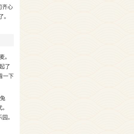
司齐心
了。
麦。
起了
看一下
是兔
代。
乐园。