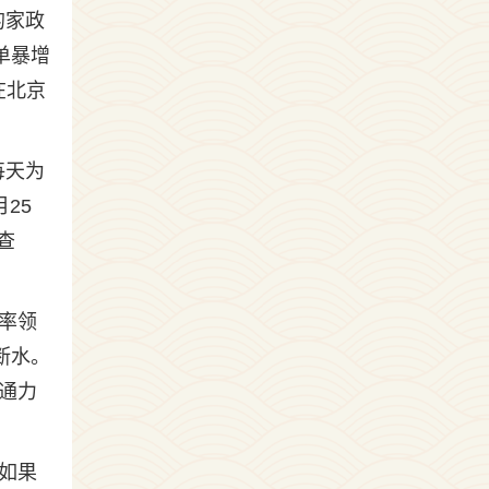
的家政
订单暴增
在北京
每天为
月25
查
率领
断水。
通力
如果