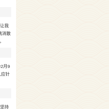
爷让我
病消散
。
2月9
点,应针
,坚持