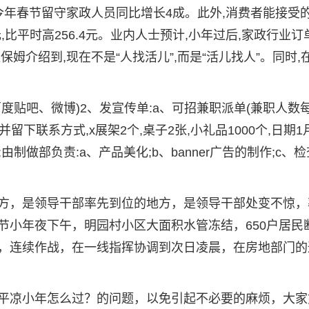
今年春节留守家政人员同比增长4成。此外,消费者能接受
元,比平时高256.4元。业内人士预计,小年过后,家政行业
姆介绍到,现在不是“人找活儿”,而是“活儿找人”。同时,
度贴吧、微博)2、发宣传单:a、可招兼职派单(兼职人数
并留下联系方式,x展架2个,桌子2张,小礼品1000个,日期1
由制做部负责:a、产品美化;b、banner广告的制作;c、检
方，是领导干部率先到位的地方，是领导干部处变不惊，
节小年夜下午，明园村小区大面积水管冻结，650户居民
，连续作战，在一线指挥协调到次日凌晨，在房地部门的
平凉小年怎么过？的问题，以免引起不必要的麻烦，大家