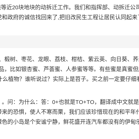
线等近20块地块的动拆迁工作。我们和指挥部、动拆迁公
党和政府的诚信找回来了,把旧改民生工程让居民认同起来
、椴树、枣花、龙眼、荔枝、柑桔、紫云英、向日葵、荞
品，比如银杏蜜、芦荟蜜、人参蜜等等。有些蜜是真蜜但
是什么植物？谁听说过？实际上是苕子。买之前一定要仔细
。问：为什么：答：0+也就是TO+TO，翻译成中文就
带来的恐惧，使人不寒而栗，我们应该珍惜现在的和平年
绿色的小岛是个安谧宁静，鲜花盛开连汽车都没有的伊甸