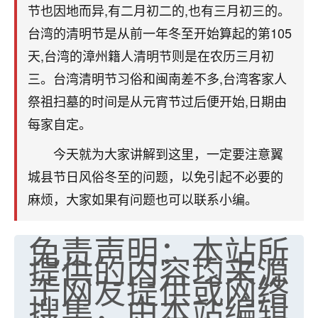
刚找老师做了补财库，希望财运更好一点！
节也因地而异,有二月初二的,也有三月初三的。
台湾的清明节是从前一年冬至开始算起的第105
18
2小时前 来自海南
天,台湾的漳州籍人清明节则是在农历三月初
梦醒时分
三。台湾清明节习俗和闽南差不多,台湾客家人
我女儿高二叛逆，大半年不上学，一说她就要死要活
祭祖扫墓的时间是从元宵节过后便开始,日期由
的，把我们两口子愁的不行，朋友给我推荐的慧来老
师，一开始我是病急乱投医，这半年来，法事一个个
每家自定。
做完，我女儿跟变了个人一样，不期望她能考多好的
今天就为大家讲解到这里，一定要注意翼
大学，只要能安安稳稳的把书读了，身体心理都健健
康康的我就很知足了！
城县节日风俗冬至的问题，以免引起不必要的
麻烦，大家如果有问题也可以联系小编。
鹿森
：可怜天下父母心啊！
16
免责声明：本站所
3小时前 来自河北
提供的内容均来源
付深
于网友提供或网络
我是公司人事调整，有升迁机会，但同时竞争的我们
搜集，由本站编辑
三个，找老师的时候是抱着侥幸心理，没想到老师看