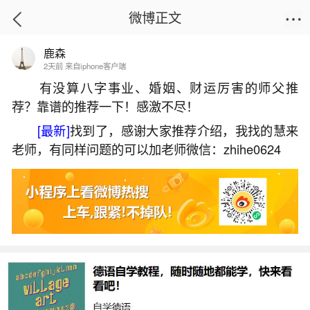
微博正文
鹿森
首页
运势
正文
2天前 来自iphone客户端
有没算八字事业、婚姻、财运厉害的师父推
荐？靠谱的推荐一下！感激不尽！
翼城县节日风俗冬至
[最新]
找到了，感谢大家推荐介绍，我找的慧来
2026-05-26 12:48:07
20 10 赞
老师，有同样问题的可以加老师微信：zhihe0624