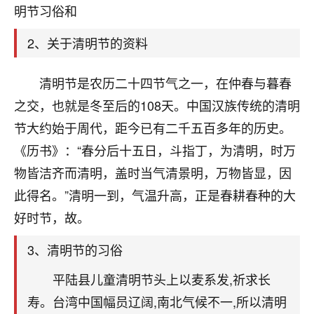
天爷会给你好好上一课的。一命二运三风水，
明节习俗和
哪样不服都不行！
平安是福
：我也是每年找老师化太岁，看年
2、关于清明节的资料
卦，认识老师3年了，都是缘分啊！
19
清明节是农历二十四节气之一，在仲春与暮春
17分钟前 来自湖北
之交，也就是冬至后的108天。中国汉族传统的清明
心若莲花
节大约始于周代，距今已有二千五百多年的历史。
我是做餐饮的，这两年，生意屡屡受挫，店开一家关
《历书》：“春分后十五日，斗指丁，为清明，时万
一家，要么生意不好，生意好的就出事。前些年攒的
家底快败光了，真是倒霉！我也想找人看看到底怎么
物皆洁齐而清明，盖时当气清景明，万物皆显，因
回事？
此得名。”清明一到，气温升高，正是春耕春种的大
鹿森
：你可以找老师看看，人有时不服命不行
好时节，故。
啊！
3、清明节的习俗
太阳当空赵
：我也做餐饮的，生意不算大，但
是我从找店开始都是找慧来老师跟进的，选
平陆县儿童清明节头上以麦系发,祈求长
址、风水、还有开业日子，哪哪都看了，虽然
大环境不好，但是我家生意还可以，前几天又
寿。台湾中国幅员辽阔,南北气候不一,所以清明