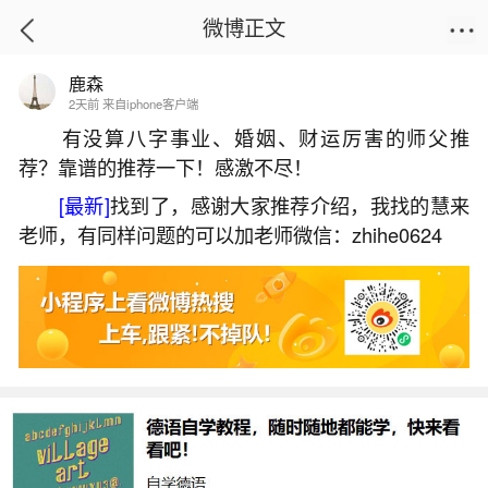
微博正文
鹿森
首页
热点
正文
2天前 来自iphone客户端
有没算八字事业、婚姻、财运厉害的师父推
荐？靠谱的推荐一下！感激不尽！
犯太岁是啥子意思啊？
[最新]
找到了，感谢大家推荐介绍，我找的慧来
2026-05-25 20:35:04
2 6 赞
老师，有同样问题的可以加老师微信：zhihe0624
生活中像犯太岁是啥子意思啊？都是很常见的
问题，但是小问题不注意可能会引起大麻烦，下面
就这个问题给大家做一些解读：
一、犯太岁是什么意思
犯太岁是指一个人在某一年的生肖与当年的太