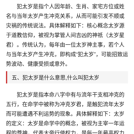
刚找老师做了补财库，希望财运更好一点！
犯太岁是指个人因年龄、生肖、家宅方位或姓
18
名与当年太岁产生冲克关系，从而可能引发不顺或
2小时前 来自海南
灾祸的传统说法。具体解释如下：核心概念太岁源
梦醒时分
于道教信仰，被视为掌管人间吉凶的神祇（太岁星
我女儿高二叛逆，大半年不上学，一说她就要死要活
君）。传统认为，每年由一位太岁神主事，若个人
的，把我们两口子愁的不行，朋友给我推荐的慧来老
师，一开始我是病急乱投医，这半年来，法事一个个
与当年太岁产生冲克，即构成“犯太岁”，可能招致运
做完，我女儿跟变了个人一样，不期望她能考多好的
势波动、健康受损或意外。
大学，只要能安安稳稳的把书读了，身体心理都健健
康康的我就很知足了！
五、犯太岁是什么意思,什么叫犯太岁
鹿森
：可怜天下父母心啊！
犯太岁是指本命八字中有与流年干支相冲克的
16
3小时前 来自河北
五行，在命学中被称为冲克岁君，是触犯流年太岁
付深
而可能遭遇不利运势的现象。具体解释如下：太岁
我是公司人事调整，有升迁机会，但同时竞争的我们
的定义：太岁是命学中的概念，被视为主宰一年运
三个，找老师的时候是抱着侥幸心理，没想到老师看
程的尊神，代表大帝行使权力，是每一年最高权力