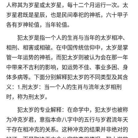
人称其为岁星或太岁星，每十二个月运行一次。太
不由人！
岁星君既是星辰，也是民间奉祀的神祇，六十甲子
9
1天前 来自四川
各有岁神轮值，当年轮值。
金白水清
犯太岁是指一个人的生肖与当年的太岁相冲、
我也想找老师看看，有没有人给个联系方式的啊？
相刑、相害或相破。在中国传统信仰中，太岁是掌
管一年运势的神祇，而犯太岁则被认为会在那一年
鹿森
：慧来老师微信：gjsy0624
中带来不吉利的影响，如运势不佳、事业多困、身
12
1天前 来自江西
体多病等。下面分别解释犯太岁的不同类型及其含
青春168
义：1.刑太岁：当一个人的生肖与流年太岁相刑
我也想要，我也想要！
时，称为刑太岁。
15
2天前 来自山西
犯太岁的专业解释：在命学中，犯太岁也被称
Jessica李
为冲克岁君，意指本命八字中的五行与岁君流年天
老师做不做超度法事？我想给我奶奶做超度，她今年
干存在相冲克的关系。这种冲克的结果并非绝对的
刚去世了。