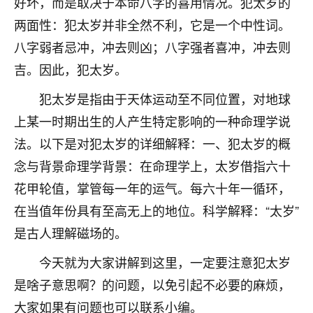
好坏，而是取决于本命八字的喜用情况。犯太岁的
七零老顽童
：我母亲前年离世，刚开始我经常
两面性：犯太岁并非全然不利，它是一个中性词。
做梦梦见她，后来也是朋友介绍，找到慧来老
八字弱者忌冲，冲去则凶；八字强者喜冲，冲去则
师，安排了超度法事，做梦再也没有梦到过
吉。因此，犯太岁。
了，一开始是半信半疑的，图个心安，给亡母
超度，现在看来，人不信也不行。
犯太岁是指由于天体运动至不同位置，对地球
11
2天前 来自云南
上某一时期出生的人产生特定影响的一种命理学说
法。以下是对犯太岁的详细解释：一、犯太岁的概
优秀的张同学
念与背景命理学背景：在命理学上，太岁借指六十
老师收徒吗？？我对这些很感兴趣
15
2天前 来自山西
花甲轮值，掌管每一年的运气。每六十年一循环，
在当值年份具有至高无上的地位。科学解释：“太岁”
是古人理解磁场的。
今天就为大家讲解到这里，一定要注意犯太岁
是啥子意思啊？的问题，以免引起不必要的麻烦，
大家如果有问题也可以联系小编。