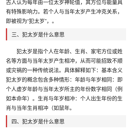
天爷会给你好好上一课的。一命二运三风水，
古人认为每年由一位太岁神轮值，其方位与能量具
哪样不服都不行！
有特殊影响力。若个人与当年太岁产生冲克关系，
平安是福
：我也是每年找老师化太岁，看年
即被视为“犯太岁”，。
卦，认识老师3年了，都是缘分啊！
三、犯太岁是什么意思
19
17分钟前 来自湖北
心若莲花
犯太岁是指个人在年龄、生肖、家宅方位或姓
我是做餐饮的，这两年，生意屡屡受挫，店开一家关
名等方面与当年太岁产生相冲，从而可能招致不顺
一家，要么生意不好，生意好的就出事。前些年攒的
或灾祸的一种传统说法。具体解释如下：基本含义
家底快败光了，真是倒霉！我也想找人看看到底怎么
回事？
犯太岁的概念包含多种情形：年龄与年岁相同：即
个人虚岁年龄与当年太岁所主的年份数字相同（例
鹿森
：你可以找老师看看，人有时不服命不行
如本命年）。生肖与年岁相冲：个人出生年份的生
啊！
太阳当空赵
：我也做餐饮的，生意不算大，但
肖与当年生肖相冲（如鼠年。
是我从找店开始都是找慧来老师跟进的，选
址、风水、还有开业日子，哪哪都看了，虽然
四、犯太岁是什么意思
大环境不好，但是我家生意还可以，前几天又