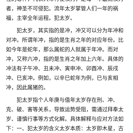
着我晋升有望，我半信半疑的按照老师建议，做了化
者，神圣不可侵犯。流年太岁掌管人们一年的祸
太岁还有一个发钱粮，本来年前的人事调整，拖到年
后，我以为都没戏了，结果开年一上班，开会提拔升
福，主宰全年运程。犯太岁。
职第一个就是我，职务无所谓，主要是底薪加了
3000，非常开心，无论如何，感恩感谢！🙏🏻
犯太岁，其实指的是冲，冲又可以分为年冲和
对冲。所谓年冲，指的是生肖之年的对应年份。比
鹿森
：恭喜升职加薪！！，请客吗？�
如今年是蛇年，那么属蛇的人就属于年冲。而对
32
12小时前 来自北京
冲，又称六冲，指的是生肖之年加上六年。具体的
冲法有子午冲、丑未冲、寅申冲、卯酉冲、辰戌
心心相印
冲、巳亥冲。例如，以辛巳蛇年为例，巳与亥相
我身体不太好，总是病病殃殃的，去检查又没什么大
问题，反正就是不舒服。中医西医看遍了，找不到问
冲，因此属猪的。
题，后来无意中看到有人推荐慧来老师，跟老师聊过
之后，心情豁然开朗，也听老师建议，处理了一些因
犯太岁指个人年庚与值年太岁存在刑、冲、
果问题。今年以来，身体比以前好多，主要是心情好
克、破、害等关系，导致运势受阻，需通过拜奉太
了，老师说境随心转，现在深有体会了。
岁、谨慎行事等方式化解。具体解释与应对方法如
鹿森
：是的，其实跟老师聊过之后，最大的感
下：一、犯太岁的含义太岁本质：太岁即木星，古
触，首先就是心态会变好，万般皆是命，半点