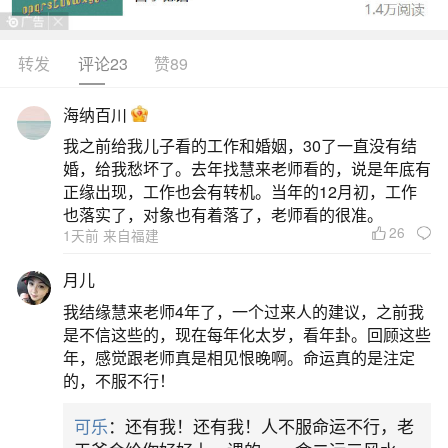
岁相冲、相害或相刑，被认为会遭遇不顺和阻碍。
以下是关于犯太岁的详细解释：一、太岁的含义太
转发
评论23
赞89
岁星君：太岁在民间也被称为太岁星君，是天上的
海纳百川
木星，每12年运行一次。它既是星辰，也是民间供
我之前给我儿子看的工作和婚姻，30了一直没有结
奉的神。太岁当头：指的是出生人的年庚与值年的
婚，给我愁坏了。去年找慧来老师看的，说是年底有
太岁相同，通常发生在虚岁1岁、13岁、25岁、37
正缘出现，工作也会有转机。当年的12月初，工作
也落实了，对象也有着落了，老师看的很准。
岁等年份
26
1天前 来自福建
二、犯太岁是什么意思
月儿
我结缘慧来老师4年了，一个过来人的建议，之前我
犯太岁是指个人因年龄、生肖、家宅方位或姓
是不信这些的，现在每年化太岁，看年卦。回顾这些
名与当年太岁产生冲克，从而可能招致不顺或灾祸
年，感觉跟老师真是相见恨晚啊。命运真的是注定
的，不服不行！
的传统说法，具体解释如下：核心概念太岁又称“太
岁星君”，是道教信仰中掌管人间吉凶祸福的神祇。
可乐
：还有我！还有我！人不服命运不行，老