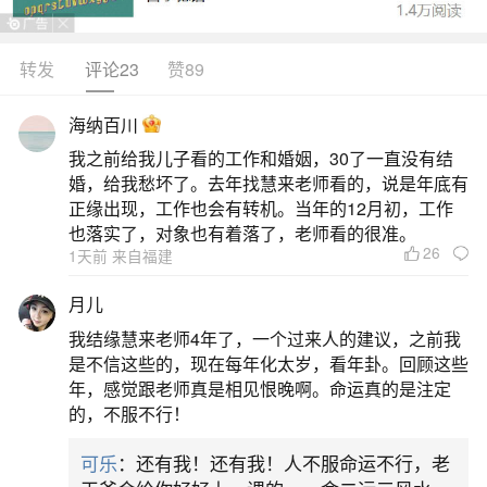
肖，其中属马值太岁兼刑太岁，属鼠冲太岁，属牛
害太岁，属兔破太岁；犯凶星的则更广，除上述四
转发
评论23
赞89
肖外，蛇犯病符、虎犯白虎与指背煞、龙犯天狗与
海纳百川
吊客、猴犯丧门，各主健康受损、血光官非、损伤
我之前给我儿子看的工作和婚姻，30了一直没有结
探病、灾祸忧郁等。丙午马年火气极旺，太岁星君
婚，给我愁坏了。去年找慧来老师看的，说是年底有
坐镇正南，岁破在正北，形成“火旺焚天”格局。值、
正缘出现，工作也会有转机。当年的12月初，工作
也落实了，对象也有着落了，老师看的很准。
冲
26
1天前 来自福建
二、2026面犯太岁的5个生肖
月儿
我结缘慧来老师4年了，一个过来人的建议，之前我
2026年犯太岁的五个生肖是属马、属鼠、属
是不信这些的，现在每年化太岁，看年卦。回顾这些
牛、属兔和属虎。其中，属马的人值太岁兼刑太
年，感觉跟老师真是相见恨晚啊。命运真的是注定
的，不服不行！
岁，本命年压力大，情绪易波动，健康需特别留
意；属鼠的人冲太岁，子午相冲带来剧烈变动，事
可乐
：还有我！还有我！人不服命运不行，老