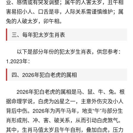
天爷会给你好好上一课的。一命二运三风水，
业、感情或有突发调整；属牛的人害太岁，丑午相
哪样不服都不行！
害易招小人、口舌是非，人际关系需谨慎维护；属
平安是福
：我也是每年找老师化太岁，看年
兔的人破太岁，卯午相。
卦，认识老师3年了，都是缘分啊！
三、每年犯太岁生肖表
19
17分钟前 来自湖北
心若莲花
以下是部分年份的犯太岁生肖表，供您参考：
我是做餐饮的，这两年，生意屡屡受挫，店开一家关
1.2023年：
一家，要么生意不好，生意好的就出事。前些年攒的
家底快败光了，真是倒霉！我也想找人看看到底怎么
四、2026年犯白老虎的属相
回事？
2026年犯白老虎的属相是马、鼠、牛、兔。根
鹿森
：你可以找老师看看，人有时不服命不行
啊！
据命理学说，白虎为凶星之一，主意外伤灾及小人
太阳当空赵
：我也做餐饮的，生意不算大，但
背后中伤。2026年为丙午马年，地支“午”与部分生
是我从找店开始都是找慧来老师跟进的，选
肖形成刑、冲、害、破关系，从而引动白虎煞气。
址、风水、还有开业日子，哪哪都看了，虽然
大环境不好，但是我家生意还可以，前几天又
其中，生肖马值太岁且午午自刑，叠加白虎，压力