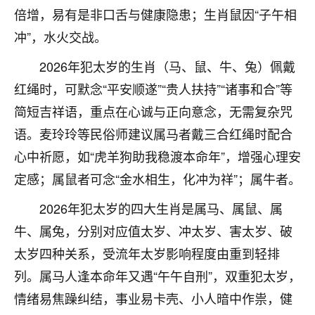
刚找老师做了补财库，希望财运更好一点！
倍增，易有是非口舌与健康隐患；生肖鼠因“子午相
18
冲”，水火交战。
2小时前 来自海南
2026年犯太岁的生肖（马、鼠、牛、兔）佩戴
梦醒时分
红绳时，可默念“平安顺遂”“贵人扶持”“诸事和合”等
我女儿高二叛逆，大半年不上学，一说她就要死要活
的，把我们两口子愁的不行，朋友给我推荐的慧来老
简短吉祥语，重点在心诚与正向意念，无需复杂咒
师，一开始我是病急乱投医，这半年来，法事一个个
语。麦玲玲等民俗师建议属马者戴三合红绳时配合
做完，我女儿跟变了个人一样，不期望她能考多好的
大学，只要能安安稳稳的把书读了，身体心理都健健
心中祈愿，如“虎羊狗助我稳渡本命年”，增强心理安
康康的我就很知足了！
定感；属鼠者可念“金水相生，化冲为祥”；属牛者。
鹿森
：可怜天下父母心啊！
2026年犯太岁的四大生肖是属马、属鼠、属
牛、属兔，分别对应值太岁、冲太岁、害太岁、破
16
3小时前 来自河北
太岁四种关系，受流年太岁影响程度由重到轻排
付深
列。属马人逢本命年又遇“午午自刑”，双重犯太岁，
我是公司人事调整，有升迁机会，但同时竞争的我们
情绪易焦躁纠结，事业易卡壳、小人暗中作祟，健
三个，找老师的时候是抱着侥幸心理，没想到老师看