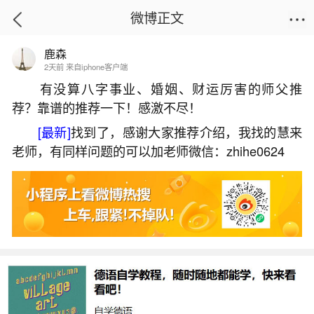
微博正文
鹿森
首页
热点
正文
2天前 来自iphone客户端
有没算八字事业、婚姻、财运厉害的师父推
荐？靠谱的推荐一下！感激不尽！
2026虎年犯太岁的生肖
[最新]
找到了，感谢大家推荐介绍，我找的慧来
2026-05-25 18:16:53
21 5 赞
老师，有同样问题的可以加老师微信：zhihe0624
生活中像2026虎年犯太岁的生肖都是很常见的
问题，但是小问题不注意可能会引起大麻烦，下面
就这个问题给大家做一些解读：
一、2026年犯太岁和犯凶星
2026年犯太岁的是属马、鼠、牛、兔四个生