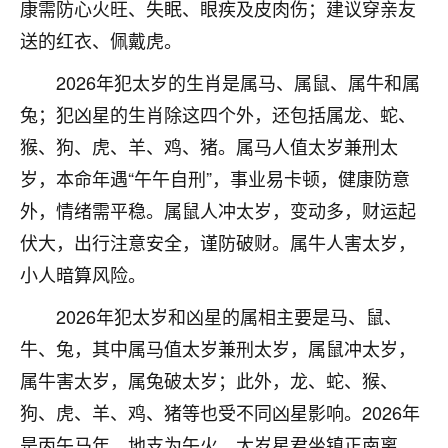
着我晋升有望，我半信半疑的按照老师建议，做了化
康需防心火旺、失眠、眼疾及皮肉伤；建议穿亲友
太岁还有一个发钱粮，本来年前的人事调整，拖到年
送的红衣、佩戴虎。
后，我以为都没戏了，结果开年一上班，开会提拔升
职第一个就是我，职务无所谓，主要是底薪加了
2026年犯太岁的生肖是属马、属鼠、属牛和属
3000，非常开心，无论如何，感恩感谢！🙏🏻
兔；犯凶星的生肖除这四个外，还包括属龙、蛇、
鹿森
：恭喜升职加薪！！，请客吗？�
猴、狗、虎、羊、鸡、猪。属马人值太岁兼刑太
岁，本命年遇“午午自刑”，事业易卡顿，健康防意
32
12小时前 来自北京
外，情绪需平稳。属鼠人冲太岁，变动多，财运起
心心相印
伏大，出行注意安全，谨防破财。属牛人害太岁，
我身体不太好，总是病病殃殃的，去检查又没什么大
小人暗算风险。
问题，反正就是不舒服。中医西医看遍了，找不到问
题，后来无意中看到有人推荐慧来老师，跟老师聊过
2026年犯太岁和凶星的属相主要是马、鼠、
之后，心情豁然开朗，也听老师建议，处理了一些因
牛、兔，其中属马值太岁兼刑太岁，属鼠冲太岁，
果问题。今年以来，身体比以前好多，主要是心情好
了，老师说境随心转，现在深有体会了。
属牛害太岁，属兔破太岁；此外，龙、蛇、猴、
狗、虎、羊、鸡、猪等也受不同凶星影响。2026年
鹿森
：是的，其实跟老师聊过之后，最大的感
是丙午马年，地支为午火，太岁星君坐镇正南离
触，首先就是心态会变好，万般皆是命，半点