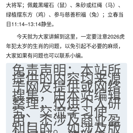
大将军；佩戴黑曜石（鼠）、朱砂或红绳（马）、
七零老顽童
：我母亲前年离世，刚开始我经常
绿植摆东方（鸡）、参与慈善积福（兔）；立春当
做梦梦见她，后来也是朋友介绍，找到慧来老
师，安排了超度法事，做梦再也没有梦到过
日11:14–13:14静坐。
了，一开始是半信半疑的，图个心安，给亡母
今天就为大家讲解到这里，一定要注意2026虎
超度，现在看来，人不信也不行。
年犯太岁的生肖的问题，以免引起不必要的麻烦，
11
2天前 来自云南
大家如果有问题也可以联系小编。
优秀的张同学
免责声明：本站所
提供的内容均来源
老师收徒吗？？我对这些很感兴趣
15
2天前 来自山西
于网友提供或网络
搜集，由本站编辑
整理，仅供个人研
究、交流学习使
用，不涉及商业盈
利目的。如涉及版