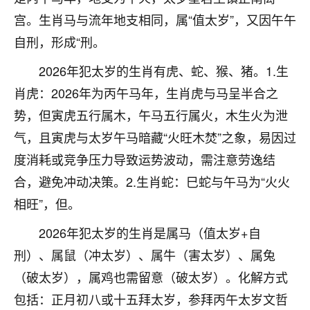
不由人！
宫。生肖马与流年地支相同，属“值太岁”，又因午午
自刑，形成“刑。
9
1天前 来自四川
2026年犯太岁的生肖有虎、蛇、猴、猪。1.生
金白水清
肖虎：2026年为丙午马年，生肖虎与马呈半合之
我也想找老师看看，有没有人给个联系方式的啊？
势，但寅虎五行属木，午马五行属火，木生火为泄
鹿森
：慧来老师微信：gjsy0624
气，且寅虎与太岁午马暗藏“火旺木焚”之象，易因过
度消耗或竞争压力导致运势波动，需注意劳逸结
12
1天前 来自江西
合，避免冲动决策。2.生肖蛇：巳蛇与午马为“火火
青春168
相旺”，但。
我也想要，我也想要！
15
2天前 来自山西
2026年犯太岁的生肖是属马（值太岁+自
刑）、属鼠（冲太岁）、属牛（害太岁）、属兔
Jessica李
（破太岁），属鸡也需留意（破太岁）。化解方式
老师做不做超度法事？我想给我奶奶做超度，她今年
刚去世了。
包括：正月初八或十五拜太岁，参拜丙午太岁文哲